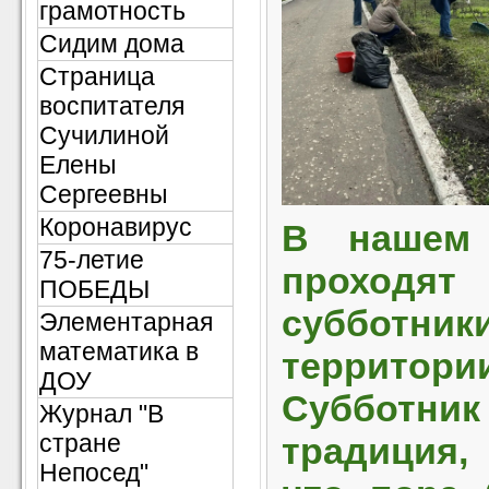
грамотность
Сидим дома
Страница
воспитателя
Сучилиной
Елены
Сергеевны
Коронавирус
В нашем 
75-летие
проход
ПОБЕДЫ
субботни
Элементарная
математика в
территории
ДОУ
Субботн
Журнал "В
стране
традиция,
Непосед"