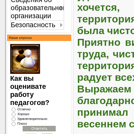
хочет
образовательной
организации
территори
Безопасность
была чисто
Наши опросы
Приятно в
труда, чис
территори
радует вс
Как вы
оценивате
Выража
работу
благодарн
педагогов?
принима
Отлично
Хорошо
Удовлетворительно
весеннем с
Плохо