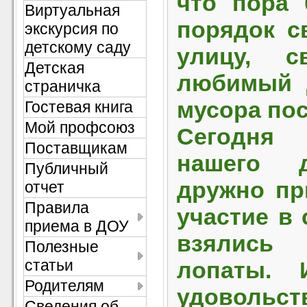
что пора 
Виртуальная
порядок с
экскурсия по
детскому саду
улицу, 
Детская
любимый д
страничка
мусора по
Гостевая книга
Мой профсоюз
Сегодня
Поставщикам
нашего д
Публичный
дружно пр
отчет
Правила
участие в 
приема в ДОУ
взялись
Полезные
статьи
лопаты. 
Родителям
удовольст
Сведения об