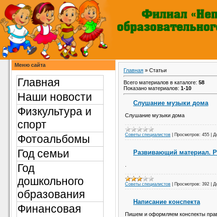
Меню сайта
Главная
»
Статьи
Главная
Всего материалов в каталоге
:
58
Показано материалов
:
1-10
Наши новости
Слушание музыки дома
Физкультура и
Слушание музыки дома
спорт
Советы специалистов
|
Просмотров:
455
|
Д
Фотоальбомы
Год семьи
Развивающий материал. Р
Год
.
дошкольного
Советы специалистов
|
Просмотров:
392
|
Д
образования
Написание конспекта
Финансовая
Пишем и оформляем конспекты пра