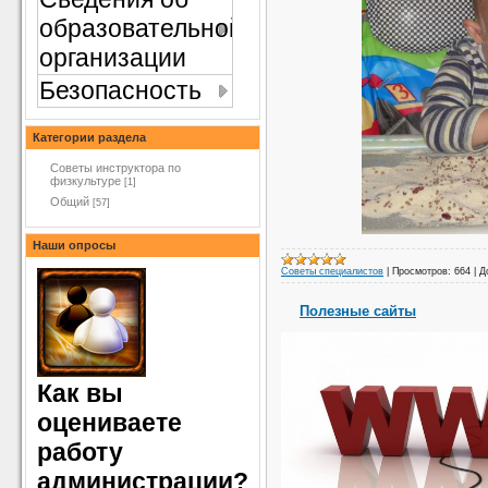
образовательной
организации
Безопасность
Категории раздела
Советы инструктора по
физкультуре
[1]
Общий
[57]
Наши опросы
Советы специалистов
|
Просмотров:
664
|
Д
Полезные сайты
Как вы
оцениваете
работу
администрации?