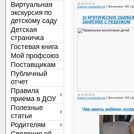
Виртуальная
Советы специалистов
|
Просмотров:
685
|
Д
экскурсия по
10 КРИТИЧЕСКИХ ОШИБО
детскому саду
ЗАНЯТИЯХ С РЕБЕНКОМ
Детская
страничка
Гостевая книга
Мой профсоюз
Поставщикам
Публичный
отчет
Правила
приема в ДОУ
Советы специалистов
|
Просмотров:
618
|
Д
Полезные
Чем занять ребёнка, когд
статьи
Родителям
Сведения об