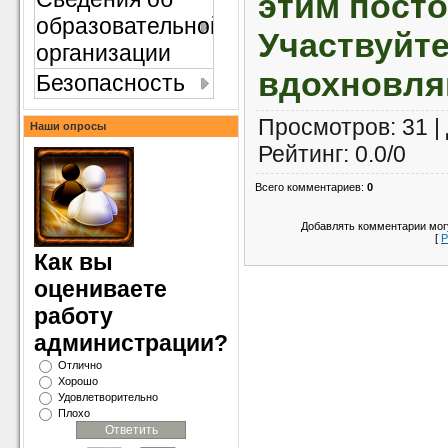
этим пост
образовательной
Участвуйт
организации
вдохновля
Безопасность
Просмотров
: 31 |
Наши опросы
Рейтинг
:
0.0
/
0
Всего комментариев
:
0
Добавлять комментарии могу
[
Р
Как вы
оцениваете
работу
администрации?
Отлично
Хорошо
Удовлетворительно
Плохо