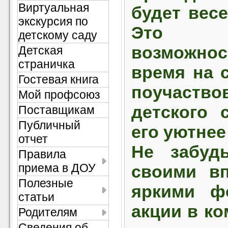
Виртуальная
будет вес
экскурсия по
Это 
детскому саду
возможно
Детская
страничка
время на 
Гостевая книга
поучаств
Мой профсоюз
детского 
Поставщикам
Публичный
его уютнее
отчет
Не забудь
Правила
приема в ДОУ
своими вп
Полезные
яркими ф
статьи
акции в к
Родителям
Сведения об