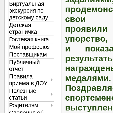
Виртуальная
продемонс
экскурсия по
детскому саду
свои с
Детская
проявили
страничка
упорство,
Гостевая книга
Мой профсоюз
и показ
Поставщикам
результат
Публичный
награжден
отчет
Правила
медалями.
приема в ДОУ
Поздравля
Полезные
спортсмен
статьи
Родителям
выступле
Сведения об