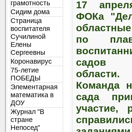
грамотность
17 апрел
Сидим дома
ФОКа "Де
Страница
областные
воспитателя
Сучилиной
по пла
Елены
воспитан
Сергеевны
садов 
Коронавирус
75-летие
области.
ПОБЕДЫ
Команда н
Элементарная
математика в
сада при
ДОУ
участие, 
Журнал "В
справил
стране
Непосед"
заданиями