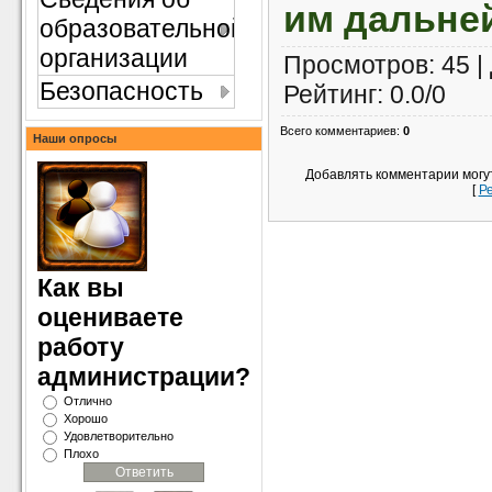
им дальней
образовательной
организации
Просмотров
: 45 |
Безопасность
Рейтинг
:
0.0
/
0
Всего комментариев
:
0
Наши опросы
Добавлять комментарии могу
[
Р
Как вы
оцениваете
работу
администрации?
Отлично
Хорошо
Удовлетворительно
Плохо