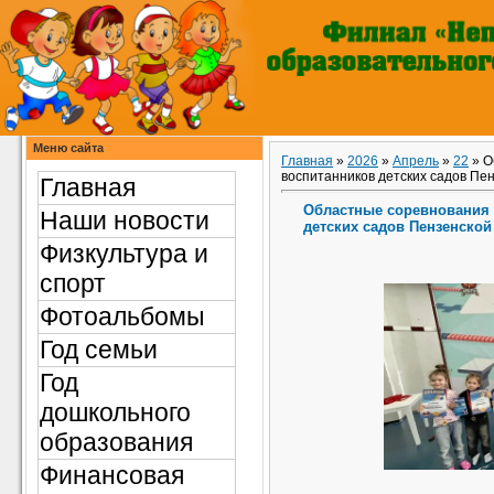
Меню сайта
Главная
»
2026
»
Апрель
»
22
» О
воспитанников детских садов Пен
Главная
Областные соревнования 
Наши новости
детских садов Пензенской
Физкультура и
спорт
Фотоальбомы
Год семьи
Год
дошкольного
образования
Финансовая