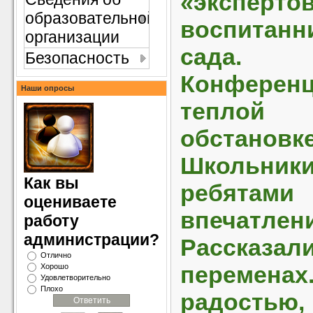
«эксперт
образовательной
воспитан
организации
сада.
Безопасность
Конферен
Наши опросы
теплой
обстановке
Школьники
Как вы
ребята
оцениваете
впечатлен
работу
администрации?
Рассказал
Отлично
перемен
Хорошо
Удовлетворительно
Плохо
радост