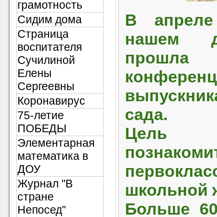
грамотность
В апреле
Сидим дома
Страница
нашем д
воспитателя
прошла
Сучилиной
Елены
конфе
Сергеевны
выпускни
Коронавирус
сада.
75-летие
ПОБЕДЫ
Цель м
Элементарная
познако
математика в
первокл
ДОУ
Журнал "В
школьной 
стране
Больше 60
Непосед"