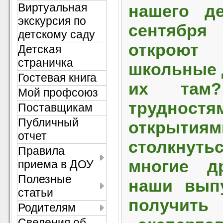
Виртуальная
нашего де
экскурсия по
сентяб
детскому саду
открою
Детская
страничка
школьные 
Гостевая книга
их там
Мой профсоюз
трудн
Поставщикам
Публичный
открыти
отчет
столкнут
Правила
многие д
приема в ДОУ
Полезные
наши выпу
статьи
получи
Родителям
Сведения об