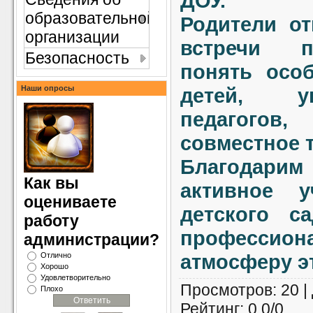
ДОУ.
образовательной
Родители от
организации
встречи п
Безопасность
понять особ
Наши опросы
детей, у
педагогов,
совместное 
Благодари
Как вы
активное 
оцениваете
детского са
работу
профессион
администрации?
атмосферу э
Отлично
Хорошо
Удовлетворительно
Просмотров
: 20 |
Плохо
Рейтинг
:
0.0
/
0