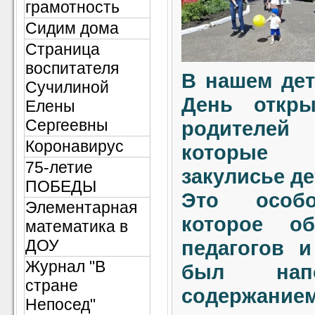
грамотность
Сидим дома
Страница
воспитателя
В нашем дет
Сучилиной
День откр
Елены
Сергеевны
родителей
Коронавирус
которые
75-летие
закулисье де
ПОБЕДЫ
Это особо
Элементарная
которое об
математика в
ДОУ
педагогов и
Журнал "В
был нап
стране
содержание
Непосед"