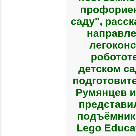
профориен
саду", расс
направле
легокон
роботот
детском са
подготовит
Румянцев 
представил
подъёмник"
Lego Educa