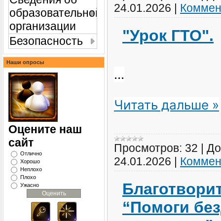
24.01.2026
|
Коммен
образовательной
организации
"Урок ГТО".
Безопасность
Наши опросы
...
Читать дальше »
Оцените наш
сайт
Просмотров:
32
|
До
Отлично
24.01.2026
|
Коммен
Хорошо
Неплохо
Плохо
Благотвори
Ужасно
“Помоги бе