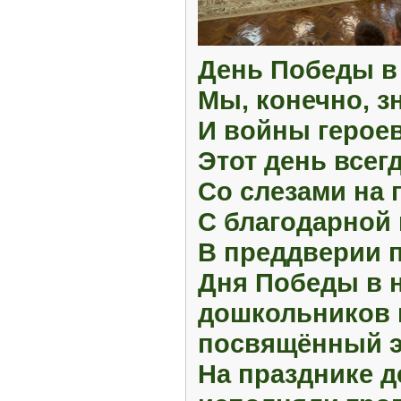
День Победы в
Мы, конечно, з
И войны герое
Этот день всегд
Со слезами на г
С благодарной 
В преддверии 
Дня Победы в 
дошкольников 
посвящённый э
На празднике д