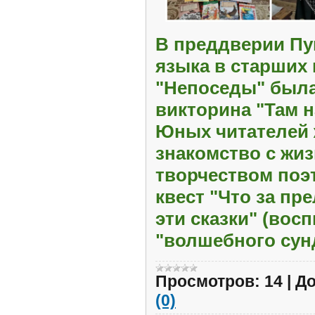
В преддверии Пу
языка в старших 
"Непоседы" была
викторина "Там 
Юных читателей 
знакомство с жи
творчеством поэ
квест "Что за пр
эти сказки" (вос
"волшебного сун
Просмотров:
14
|
До
(0)