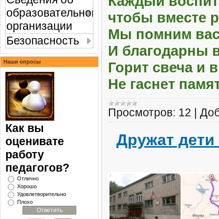
Каждый воспит
образовательной
чтобы вместе р
организации
Мы помним вас,
Безопасность
И благодарны в
Наши опросы
Горит свеча и 
Не гаснет памя
Просмотров:
12
|
Доб
Как вы
Дружат дети
оценивате
работу
педагогов?
Отлично
Хорошо
Удовлетворительно
Плохо