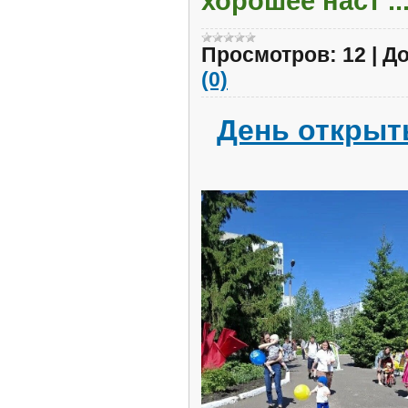
хорошее наст
..
Просмотров:
12
|
До
(0)
День открыт