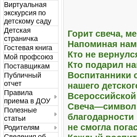
Виртуальная
экскурсия по
детскому саду
Детская
Горит свеча, ме
страничка
Напоминая нам 
Гостевая книга
Кто не вернулся
Мой профсоюз
Кто подарил нам
Поставщикам
Воспитанники 
Публичный
отчет
нашего детског
Правила
Всероссийской 
приема в ДОУ
Свеча—символ 
Полезные
благодарности 
статьи
не смогла пога
Родителям
Сведения об