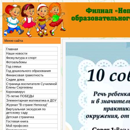
Меню сайта
Главная
Наши новости
Физкультура и спорт
Фотоальбомы
Год семьи
Год дошкольного образования
Финансовая грамотность
Сидим дома
Страница воспитателя Сучилиной
Елены Сергеевны
Коронавирус
75-летие ПОБЕДЫ
Элементарная математика в ДОУ
Журнал "В стране Непосед"
Виртуальная экскурсия по
детскому саду
Детская страничка
Гостевая книга
Мой профсоюз
Поставщикам