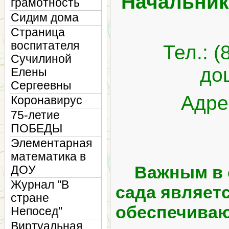
Начальник
грамотность
Сидим дома
Страница
воспитателя
Тел.: 
Сучилиной
до
Елены
Сергеевны
Адре
Коронавирус
75-летие
ПОБЕДЫ
Элементарная
математика в
Важным в с
ДОУ
Журнал "В
сада являет
стране
обеспечиваю
Непосед"
Виртуальная