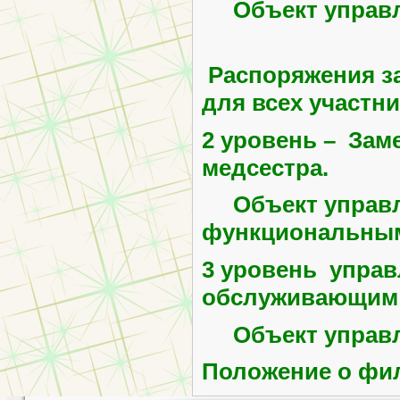
Объект управл
Распоряжения з
для всех участн
2 уровень
– Заме
медсестра.
Объект управлен
функциональным
3
уровень
управл
обслуживающим 
Объект управле
Положение о фи