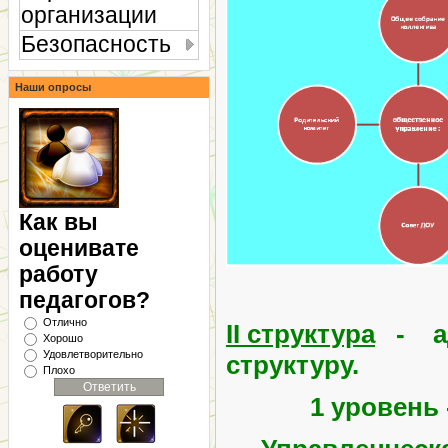
организации
Безопасность
Наши опросы
Как вы
оценивате
работу
педагогов?
Отлично
II структура
- ад
Хорошо
Удовлетворительно
структуру.
Плохо
1 уровен