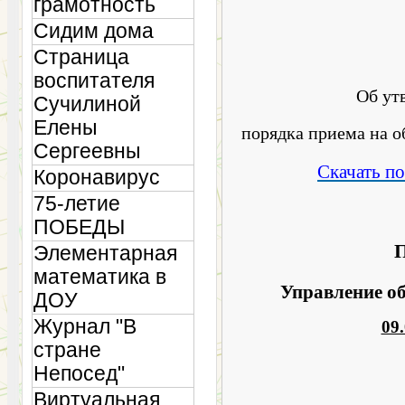
грамотность
Сидим дома
Страница
воспитателя
Об ут
Сучилиной
Елены
порядка приема на 
Сергеевны
Скачать п
Коронавирус
75-летие
ПОБЕДЫ
П
Элементарная
математика в
Управление о
ДОУ
Журнал "В
09
стране
Непосед"
Виртуальная