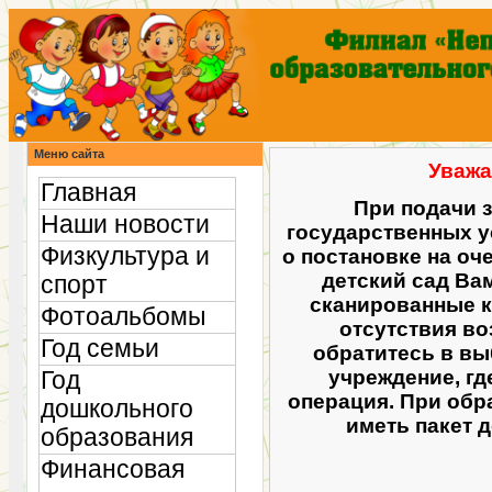
Меню сайта
Уважа
Главная
При подачи 
Наши новости
государственных ус
Физкультура и
о постановке на оч
детский сад Ва
спорт
сканированные к
Фотоальбомы
отсутствия во
Год семьи
обратитесь в в
учреждение, гд
Год
операция. При обр
дошкольного
иметь пакет 
образования
Финансовая