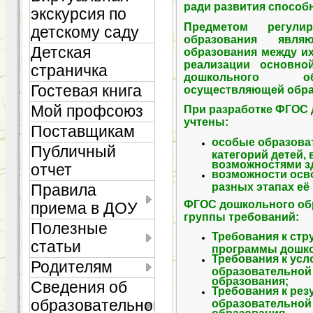
ради развития способн
экскурсия по
Предметом регули
детскому саду
образования явл
Детская
образования между и
реализации основно
страничка
дошкольного обр
Гостевая книга
осуществляющей обра
Мой профсоюз
При разработке ФГОС
учтены:
Поставщикам
особые образова
Публичный
категорий детей,
возможностями з
отчет
возможности осв
разных этапах её
Правила
ФГОС дошкольного об
приема в ДОУ
группы требований:
Полезные
Требования к стр
статьи
программы дошко
Требования к усл
Родителям
образовательной
образования;
Сведения об
Требования к рез
образовательной
образовательной
образования.