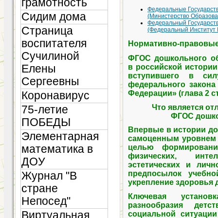
грамотность
Федеральные Государст
Сидим дома
(Министерство Образова
Федеральный Государст
Страница
(Федеральный Институт 
воспитателя
Нормативно-правовые
Сучилиной
ФГОС дошкольного об
Елены
в российской истории
вступившего в си
Сергеевны
федерального закона
Федерации» (глава 2 ст
Коронавирус
Что является о
75-летие
ФГОС дошко
ПОБЕДЫ
Впервые в истории д
Элементарная
самоценным уровнем 
математика в
целью формировани
физических, интел
ДОУ
эстетических и личн
предпосылок учебно
Журнал "В
укрепление здоровья 
стране
Ключевая установ
Непосед"
разнообразия детс
Виртуальная
социальной ситуации