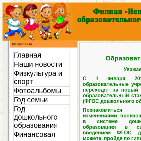
Меню сайта
Главная
Образоват
Наши новости
Уважа
Физкультура и
С 1 января 201
спорт
образовательные учр
Фотоальбомы
переходят на новый
образовательный ста
Год семьи
(ФГОС дошкольного об
Год
Познакомит
изменениями, произ
дошкольного
в системе дошко
образования
образования в с
введением ФГОС до
Финансовая
можете, пройдя по ги