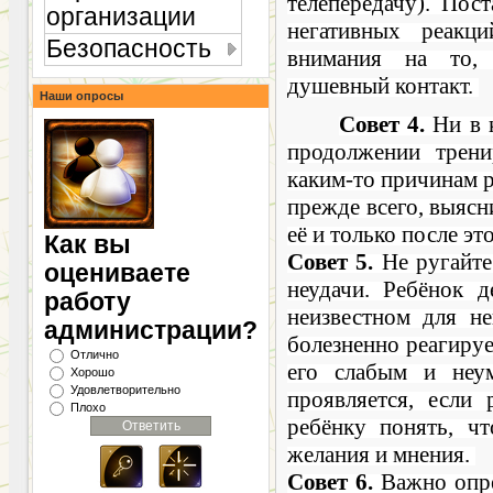
телепередачу). Пос
организации
не­гативных реак
Безопасность
внимания на то,
душевный контакт.
Наши опросы
Совет 4.
Ни в к
про­должении трен
каким-то причинам р
прежде все­го, выясн
её и только после эт
Как вы
Совет 5.
Не ругайте
оцениваете
неудачи. Ребёнок 
работу
неиз­вестном для н
администрации?
болезненно реагируе
Отлично
его слабым и неу
Хорошо
Удовлетворительно
проявляется, если 
Плохо
ребёнку понять, ч
желания и мнения.
Совет 6.
Важно опр