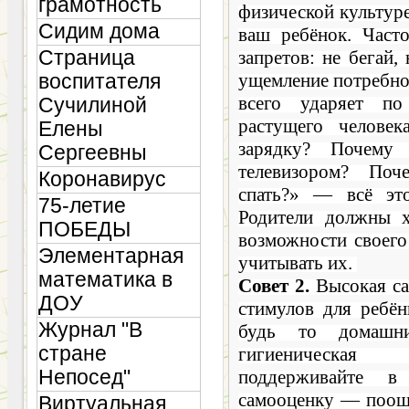
грамотность
физической культуре,
Сидим дома
ваш ребёнок. Част
Страница
запретов: не бегай,
ущемление потребно
воспитателя
всего ударяет по
Сучилиной
растущего челове
Елены
зарядку? Почему
Сергеевны
телевизором? По
Коронавирус
спать?» — всё это
75-летие
Родители должны х
ПОБЕДЫ
возможности своего
Элементарная
учитывать их.
математика в
Совет 2.
Высокая са
ДОУ
стимулов для ребё
Журнал "В
будь то домашни
стране
гигиениче­ская
Непосед"
поддерживайте в
самооценку — поощ
Виртуальная