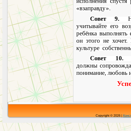
исполнения спустя 
«взаправду».
Совет 9.
учитывайте его воз
ребёнка выполнять 
он этого не хочет.
культуре соб­ствен
Совет 10
должны сопровождат
понимание, любовь и
Успе
Copyright © 2026 |
Конс