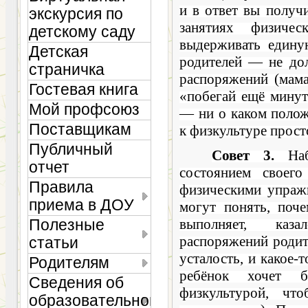
и в ответ вы получ
экскурсия по
занятиях физичес
детскому саду
выдерживать едину
Детская
родителей — не до
страничка
рас­поряжений (мам
Гостевая книга
«побегай ещё минут
Мой профсоюз
— ни о каком поло
Поставщикам
к физкультуре прост
Публичный
Совет 3.
Наб
отчет
состояни­ем своег
Правила
физическими упраж
приема в ДОУ
могут понять, поче
выполняет, каз
Полезные
распоряжений родит
статьи
усталость, и какое-
Родителям
ребёнок хочет б
Сведения об
физкультурой, чт
образовательной