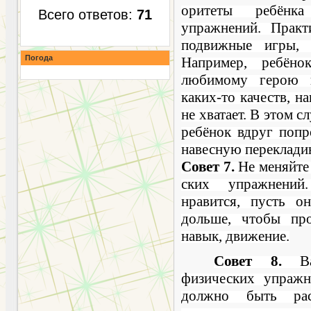
оритеты ребёнк
Всего ответов:
71
упражнений. Практ
подвижные игры,
Погода
Например, ребёно
любимому герою к
каких-то качеств, н
не хватает. В этом с
ребёнок вдруг попр
навесную переклади
Совет 7.
Не меняйте 
ских упражнений
нравится, пусть о
дольше, чтобы пр
навык, движение.
Совет 8.
Важ
физических упражн
должно быть рас­