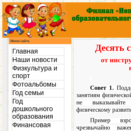
Меню сайта
Десять 
Главная
Наши новости
от инстр
Физкультура и
спорт
Фотоальбомы
Совет 1.
Подде
Год семьи
занятиям физической
Год
не выказы­вайт
дошкольного
физическому развит
образования
Пример взр
Финансовая
чрезвычайно важ