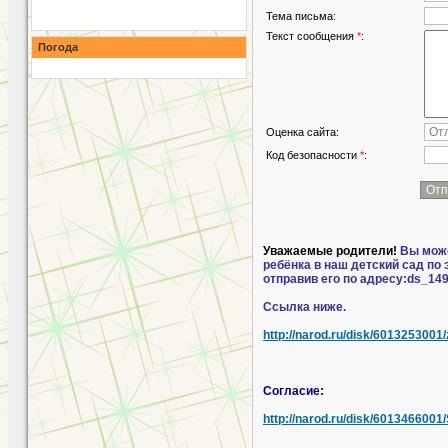
Тема письма:
Текст сообщения
*
:
Погода
Оценка сайта:
Код безопасности
*
:
Уважаемые родители!
Вы може
ребёнка в наш детский сад по
отправив его по адресу:ds_14
Ссылка ниже.
http://narod.ru/disk/6013253001
Согласие:
http://narod.ru/disk/6013466001