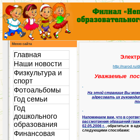
Меню сайта
Главная
Электр
Наши новости
http://narod.ru
Физкультура и
Уважаемые пос
спорт
Фотоальбомы
На этой странице Вы мож
адресовать их руководи
Год семьи
по
Год
дошкольного
Напоминаем вам, что в соотв
рассмотрения обращений гра
образования
02.05.2006 г.
, обратиться в а
следующими способами:
Финансовая