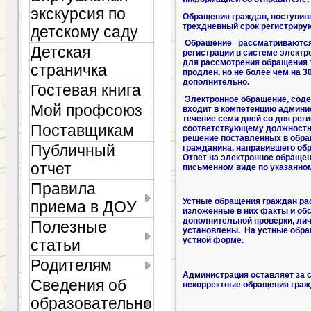
экскурсия по
Обращения граждан, поступивш
трехдневный срок регистриру
детскому саду
Обращение рассматриваются в
Детская
регистрации в системе электр
для рассмотрения обращения 
страничка
продлен, но не более чем на
дополнительно.
Гостевая книга
Электронное обращение, соде
Мой профсоюз
входит в компетенцию админис
течение семи дней со дня рег
Поставщикам
соответствующему должностно
решение поставленных в обра
Публичный
гражданина, направившего об
Ответ на электронное обращен
отчет
письменном виде по указанно
Правила
Устные обращения граждан рас
приема в ДОУ
изложенные в них факты и об
дополнительной проверки, ли
Полезные
установлены. На устные обращ
устной форме.
статьи
Родителям
Администрация оставляет за с
Сведения об
некорректные обращения граж
образовательной