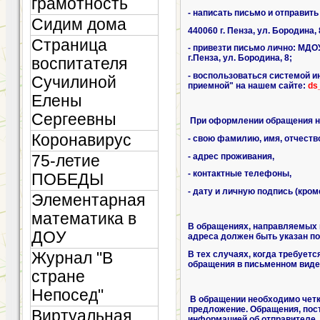
грамотность
- написать письмо и отправить 
Сидим дома
440060 г
. Пенза, ул. Бородина, 
Страница
- привезти письмо лично: МДО
г.Пенза, ул. Бородина, 8;
воспитателя
- воспользоваться системой и
Сучилиной
приемной" на нашем сайте:
ds
Елены
Сергеевны
При оформлении обращения н
Коронавирус
- свою фамилию, имя, отчеств
- адрес проживания,
75-летие
- контактные телефоны,
ПОБЕДЫ
- дату и личную подпись (кро
Элементарная
математика в
В обращениях, направляемых п
ДОУ
адреса должен быть указан п
Журнал "В
В тех случаях, когда требует
обращения в письменном виде
стране
Непосед"
В обращении необходимо четк
предложение. Обращения, пос
Виртуальная
информацией об отправителе,