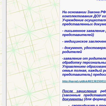
На основании Закона РФ 
комплектования ДОУ го
Учреждение осуществля
представленных докум
- письменное заявление
представителей)
- медицинское заключен
- документ, удостовер
родителей
-заявление от родителе
обработку персональны
Управлением образовани
семья полная, каждый 
представитель) предос
http://narod.ru/disk/6013615001
После зачисления
ре
(законные представи
документы
(для форми
сертификат о про