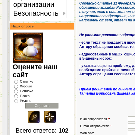
организации
Согласно статье 11 Федераль
обращений граждан Российско
Безопасность
в случае, если в письменном 
направившего обращение, и п
направлен ответ, ответ на 
Наши опросы
Не рассматриваются обраще
- если текст не поддается пр
Автору обращения сообщается 
- адресованные в МДОУ ошибо
в 5-дневный срок;
Оцените наш
- указывающие на проблему, д
необходимо прийти на личный
сайт
Автору обращения сообщается
Отлично
Хорошо
Прием родителей по личным 
Неплохо
Татьяна Борисовна Шкаева каж
Плохо
Ужасно
Имя отправителя
*
:
E-mail отправителя
*
:
Всего ответов:
102
Web-site: