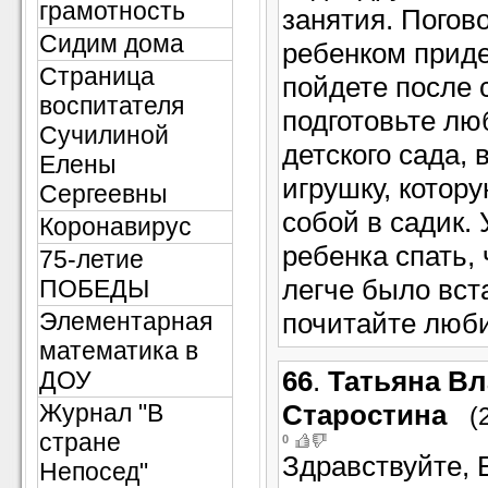
грамотность
занятия. Погово
Сидим дома
ребенком приде
Страница
пойдете после 
воспитателя
подготовьте л
Сучилиной
детского сада,
Елены
игрушку, котору
Сергеевны
собой в садик.
Коронавирус
ребенка спать,
75-летие
легче было вст
ПОБЕДЫ
Элементарная
почитайте люби
математика в
66
.
Татьяна В
ДОУ
Журнал "В
Старостина
(
стране
0
Здравствуйте, 
Непосед"