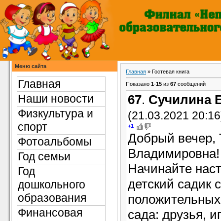
Меню сайта
Главная
»
Гостевая книга
Главная
Показано
1
-
15
из
67
сообщений
Наши новости
67
.
Сучилина 
Физкультура и
(21.03.2021 20:16
спорт
+1
Добрый вечер, 
Фотоальбомы
Владимировна! 
Год семьи
Начинайте наст
Год
детский садик 
дошкольного
образования
положительных
Финансовая
сада: друзья, 