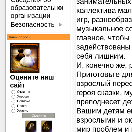
занимательных 
образовательной
коллектива ма
организации
игр, разнообра
Безопасность
музыкальное с
главное, чтобы
Наши опросы
задействованы 
себя лишним.
И, конечно же, 
Приготовьте дл
Оцените наш
взрослый перео
сайт
героя сказки, 
Отлично
Хорошо
преподнесет де
Неплохо
Плохо
Вашим детям е
Ужасно
взрослыми и ок
мир проблем и 