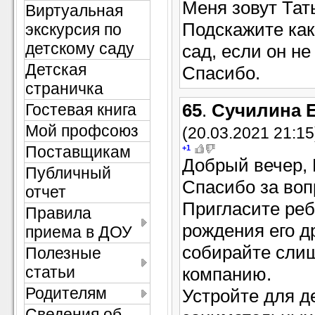
Меня зовут Тат
Виртуальная
Подскажите как
экскурсия по
детскому саду
сад, если он не
Детская
Спасибо.
страничка
65
.
Сучилина 
Гостевая книга
Мой профсоюз
(20.03.2021 21:15
Поставщикам
+1
Добрый вечер, 
Публичный
Спасибо за воп
отчет
Пригласите реб
Правила
рождения его д
приема в ДОУ
собирайте сли
Полезные
статьи
компанию.
Родителям
Устройте для д
Сведения об